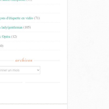
)
eçons d'étiquette en vidéo
(71)
n lady/gentleman
(105)
& Opéra
(12)
0)
archives