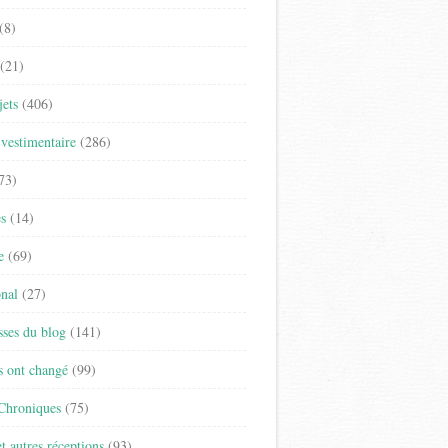
(8)
(21)
jets
(406)
vestimentaire
(286)
73)
es
(14)
e
(69)
onal
(27)
sses du blog
(141)
s ont changé
(99)
 Chroniques
(75)
t autres réceptions
(93)