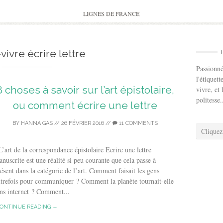
to
content
LIGNES DE FRANCE
vivre écrire lettre
Passionné
l'étiquett
8 choses à savoir sur l’art épistolaire,
vivre, et 
politesse.
ou comment écrire une lettre
BY
HANNA GAS
//
26 FÉVRIER 2016
//
11 COMMENTS
Cliquez
art de la correspondance épistolaire Ecrire une lettre
nuscrite est une réalité si peu courante que cela passe à
ésent dans la catégorie de l’art. Comment faisait les gens
trefois pour communiquer ? Comment la planète tournait-elle
ns internet ? Comment...
ONTINUE READING →