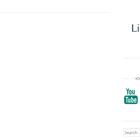
YO
Search
for: