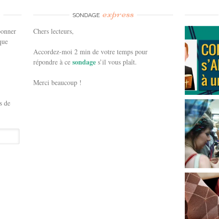
e
express
SONDAGE
bonner
Chers lecteurs,
que
Accordez-moi 2 min de votre temps pour
sondage
répondre à ce
s’il vous plaît.
Merci beaucoup !
s de