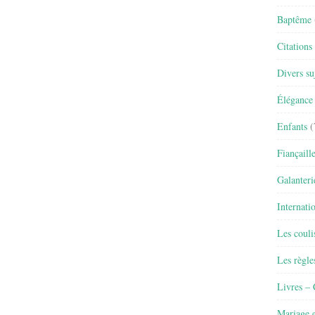
Baptême
Citations
Divers su
Élégance 
Enfants
(
Fiançaill
Galanteri
Internati
Les couli
Les règle
Livres –
Mariage e