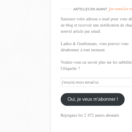
premièr
ARTICLES EN AVANT
Saisissez votre adresse e-mail pour vous a
au blog et recevoir une notification de cha
nouvel article par email.
Ladies & Gentlemans, vous pouvez vous
désabonner à tout moment.
Voulez-vous en savoir plus sur les subtilité
l'étiquette ?
J'inscris
mon
email
ici
Oui, je veux m'abonner !
Rejoignez les 2 472 autres abonnés