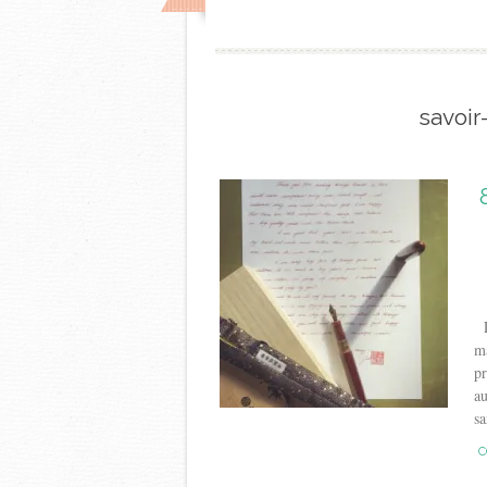
savoir-
L’
ma
pr
au
sa
C