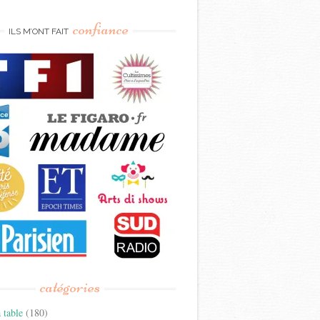
confiance
ILS M’ONT FAIT
catégories
 table
(180)