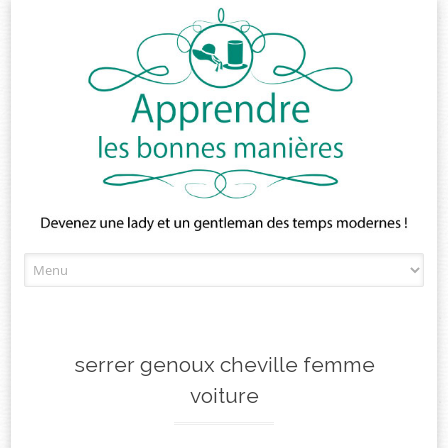
Skip
to
content
serrer genoux cheville femme
voiture