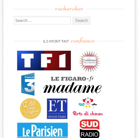
rechercher
Search
for:
confiance
ILS M’ONT FAIT