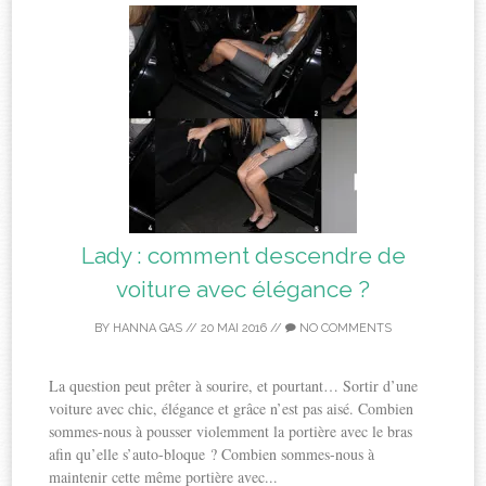
Lady : comment descendre de
voiture avec élégance ?
BY
HANNA GAS
//
20 MAI 2016
//
NO COMMENTS
La question peut prêter à sourire, et pourtant… Sortir d’une
voiture avec chic, élégance et grâce n’est pas aisé. Combien
sommes-nous à pousser violemment la portière avec le bras
afin qu’elle s’auto-bloque ? Combien sommes-nous à
maintenir cette même portière avec...