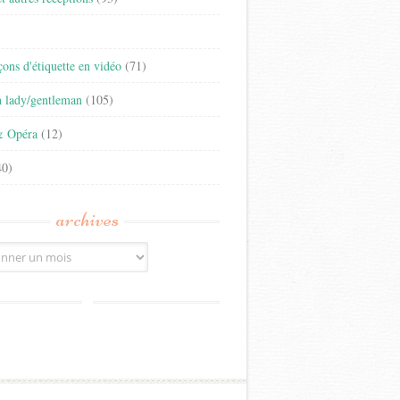
)
eçons d'étiquette en vidéo
(71)
n lady/gentleman
(105)
& Opéra
(12)
0)
archives