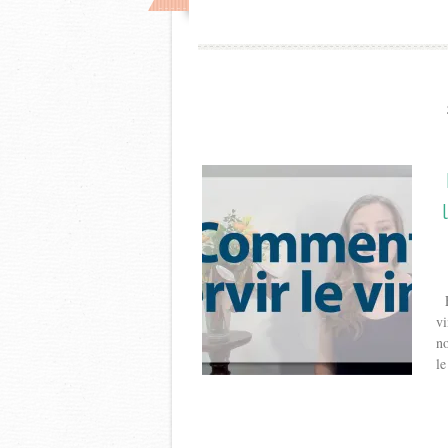
Et
vi
no
le