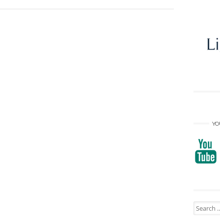
YO
Search
for: