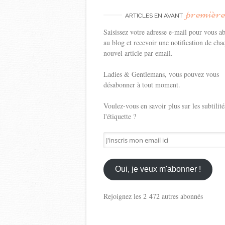
premièr
ARTICLES EN AVANT
Saisissez votre adresse e-mail pour vous a
au blog et recevoir une notification de cha
nouvel article par email.
Ladies & Gentlemans, vous pouvez vous
désabonner à tout moment.
Voulez-vous en savoir plus sur les subtilité
l'étiquette ?
J'inscris
mon
email
ici
Oui, je veux m'abonner !
Rejoignez les 2 472 autres abonnés