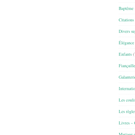
Baptême
Citations
Divers su
Élégance 
Enfants
(
Fiançaill
Galanteri
Internati
Les couli
Les règle
Livres –
Mariage e