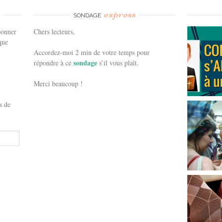
e
express
SONDAGE
bonner
Chers lecteurs,
que
Accordez-moi 2 min de votre temps pour
sondage
répondre à ce
s’il vous plaît.
Merci beaucoup !
s de