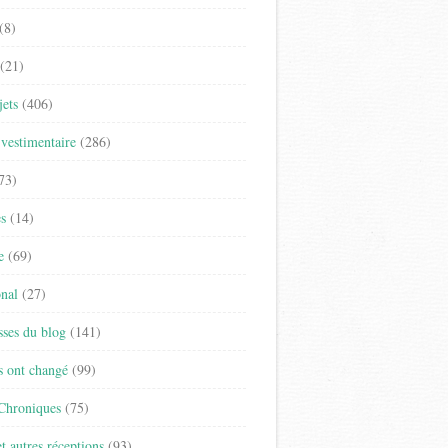
(8)
(21)
jets
(406)
vestimentaire
(286)
73)
es
(14)
e
(69)
onal
(27)
sses du blog
(141)
s ont changé
(99)
 Chroniques
(75)
t autres réceptions
(93)