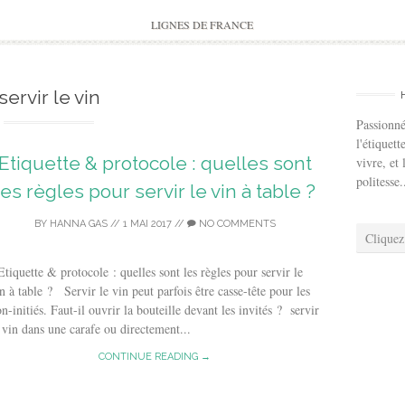
to
content
LIGNES DE FRANCE
servir le vin
Passionné
l'étiquett
Etiquette & protocole : quelles sont
vivre, et 
politesse.
les règles pour servir le vin à table ?
BY
HANNA GAS
//
1 MAI 2017
//
NO COMMENTS
Cliquez
iquette & protocole : quelles sont les règles pour servir le
n à table ? Servir le vin peut parfois être casse-tête pour les
n-initiés. Faut-il ouvrir la bouteille devant les invités ? servir
 vin dans une carafe ou directement...
CONTINUE READING →