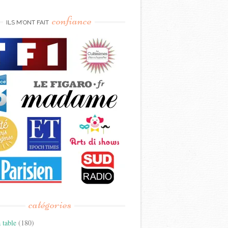
confiance
ILS M’ONT FAIT
catégories
 table
(180)