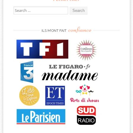
Search
for:
confiance
ILS M’ONT FAIT