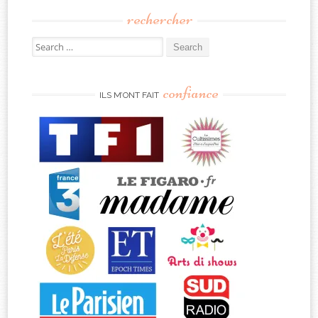
rechercher
Search
for:
confiance
ILS M’ONT FAIT