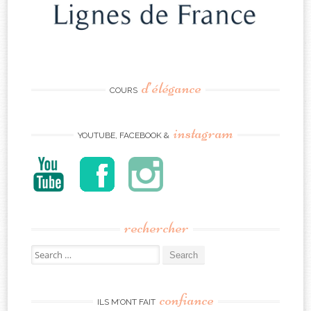
d’élégance
COURS
instagram
YOUTUBE, FACEBOOK &
rechercher
Search
for:
confiance
ILS M’ONT FAIT