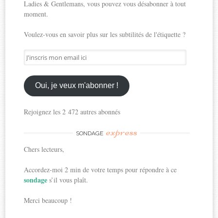
Ladies & Gentlemans, vous pouvez vous désabonner à tout
moment.
Voulez-vous en savoir plus sur les subtilités de l'étiquette ?
J'inscris
mon
email
ici
Oui, je veux m'abonner !
Rejoignez les 2 472 autres abonnés
express
SONDAGE
Chers lecteurs,
Accordez-moi 2 min de votre temps pour répondre à ce
sondage
s’il vous plaît.
Merci beaucoup !