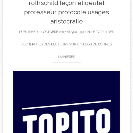
rothschild leçon étiqeutet
professeur protocole usages
aristocratie
PUBLISHED
27 OCTOBRE 2017
AT
900 × 900
IN
LE TOP 10 DES
RECHERCHES DES LECTEURS SUR UN BLOG DE BONNES
MANIÈRES