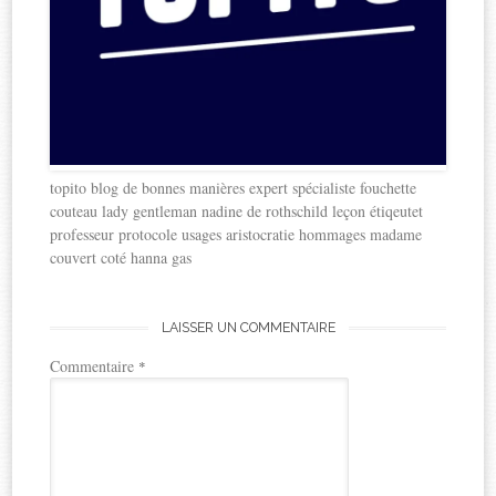
topito blog de bonnes manières expert spécialiste fouchette
couteau lady gentleman nadine de rothschild leçon étiqeutet
professeur protocole usages aristocratie hommages madame
couvert coté hanna gas
LAISSER UN COMMENTAIRE
Commentaire
*