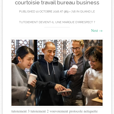
courtoisie travail bureau business
PUBLISHED
10 OCTOBRE 2018
AT
989 × 718
IN
QUAND LE
TUTOIEMENT DEVIENT-IL UNE MARQUE D’IRRESPECT ?
Next
→
tutoiement 3 tutoiement 2 vouvoiement protocole netiquette