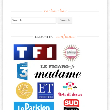
rechercher
Search
for:
confiance
ILS M’ONT FAIT