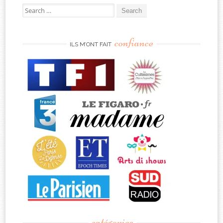
Search
for:
confiance
ILS M’ONT FAIT
catégories