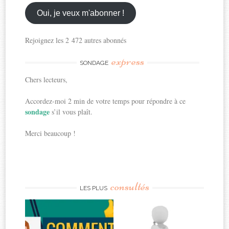
email
ici
Oui, je veux m'abonner !
Rejoignez les 2 472 autres abonnés
express
SONDAGE
Chers lecteurs,
Accordez-moi 2 min de votre temps pour répondre à ce
sondage
s’il vous plaît.
Merci beaucoup !
consultés
LES PLUS