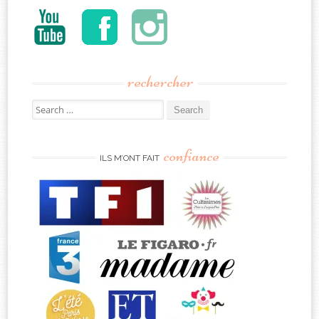
rechercher
Search
for:
confiance
ILS M’ONT FAIT