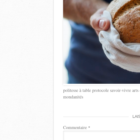
politesse à table protocole savoir-vivre arts
mondanités
LAI
Commentaire
*