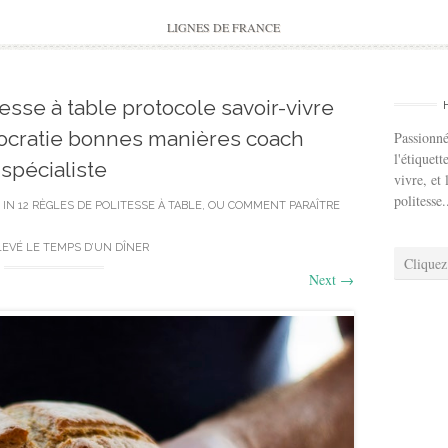
to
content
LIGNES DE FRANCE
tesse à table protocole savoir-vivre
istocratie bonnes manières coach
Passionné
l'étiquett
spécialiste
vivre, et 
politesse.
IN
12 RÈGLES DE POLITESSE À TABLE, OU COMMENT PARAÎTRE
LEVÉ LE TEMPS D’UN DÎNER
Cliquez
Next
→