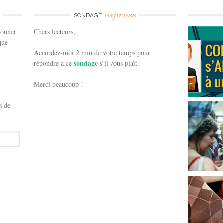
e
express
SONDAGE
bonner
Chers lecteurs,
que
Accordez-moi 2 min de votre temps pour
sondage
répondre à ce
s’il vous plaît.
Merci beaucoup !
s de