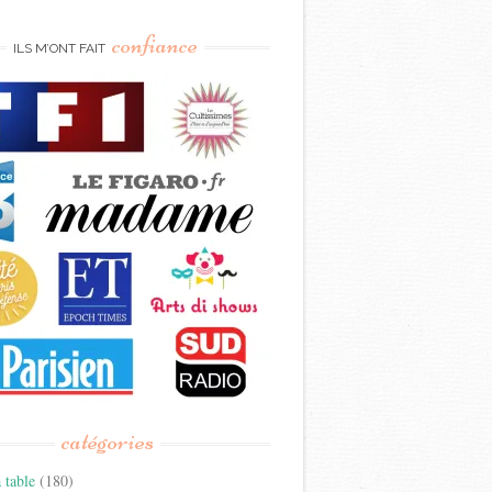
confiance
ILS M’ONT FAIT
catégories
 table
(180)