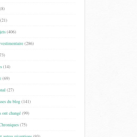
(8)
(21)
jets
(406)
vestimentaire
(286)
73)
es
(14)
e
(69)
onal
(27)
sses du blog
(141)
s ont changé
(99)
 Chroniques
(75)
t autres réceptions
(93)