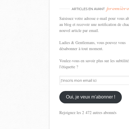
premièr
ARTICLES EN AVANT
Saisissez votre adresse e-mail pour vous a
au blog et recevoir une notification de cha
nouvel article par email.
Ladies & Gentlemans, vous pouvez vous
désabonner à tout moment.
Voulez-vous en savoir plus sur les subtilité
l'étiquette ?
J'inscris
mon
email
ici
Oui, je veux m'abonner !
Rejoignez les 2 472 autres abonnés