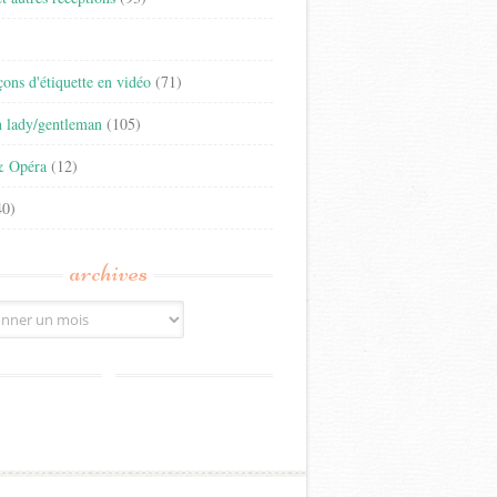
)
eçons d'étiquette en vidéo
(71)
n lady/gentleman
(105)
& Opéra
(12)
0)
archives