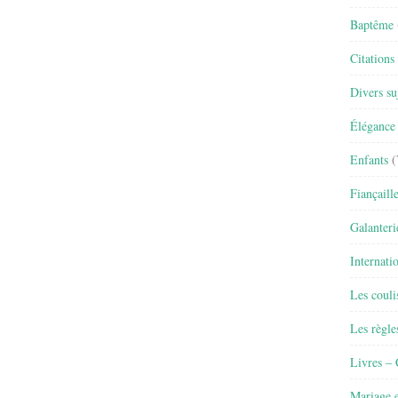
Baptême
Citations
Divers su
Élégance 
Enfants
(
Fiançaill
Galanteri
Internati
Les couli
Les règle
Livres –
Mariage e