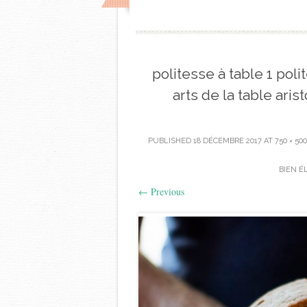
politesse à table 1 poli
arts de la table ar
PUBLISHED
18 DÉCEMBRE 2017
AT
750 × 500
BIEN É
←
Previous