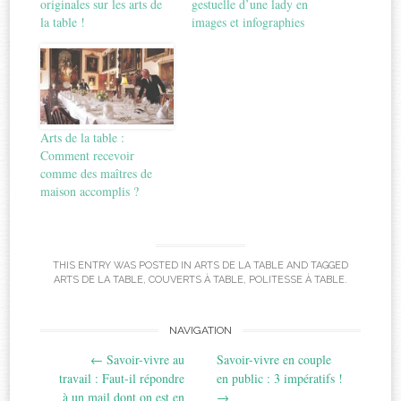
originales sur les arts de
gestuelle d’une lady en
la table !
images et infographies
Arts de la table :
Comment recevoir
comme des maîtres de
maison accomplis ?
THIS ENTRY WAS POSTED IN
ARTS DE LA TABLE
AND TAGGED
ARTS DE LA TABLE
,
COUVERTS À TABLE
,
POLITESSE À TABLE
.
Post
NAVIGATION
←
Savoir-vivre au
Savoir-vivre en couple
navigation
travail : Faut-il répondre
en public : 3 impératifs !
à un mail dont on est en
→