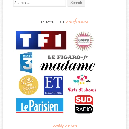
Search
for:
confiance
ILS M’ONT FAIT
catégories