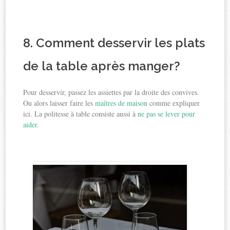
8. Comment desservir les plats
de la table après manger?
Pour desservir, passez les assiettes par la droite des convives.
Ou alors laisser faire les
maîtres de maison
comme expliquer
ici. La politesse à table consiste aussi à
ne pas se lever pour
aider
.