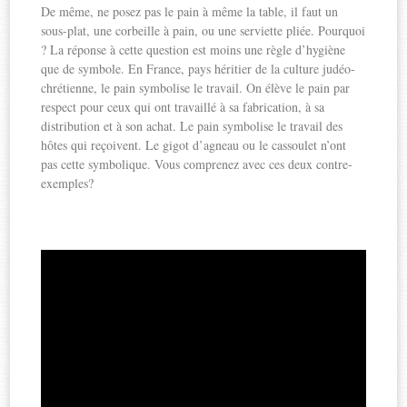
De même, ne posez pas le pain à même la table, il faut un
sous-plat, une corbeille à pain, ou une serviette pliée. Pourquoi
? La réponse à cette question est moins une règle d’hygiène
que de symbole. En France, pays héritier de la culture judéo-
chrétienne, le pain symbolise le travail. On élève le pain par
respect pour ceux qui ont travaillé à sa fabrication, à sa
distribution et à son achat. Le pain symbolise le travail des
hôtes qui reçoivent. Le gigot d’agneau ou le cassoulet n’ont
pas cette symbolique. Vous comprenez avec ces deux contre-
exemples?