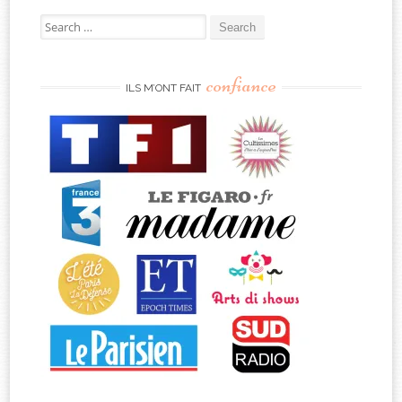
Search
for:
confiance
ILS M’ONT FAIT