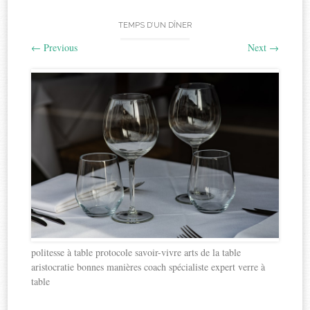
TEMPS D’UN DÎNER
←
Previous
Next
→
politesse à table protocole savoir-vivre arts de la table
aristocratie bonnes manières coach spécialiste expert verre à
table