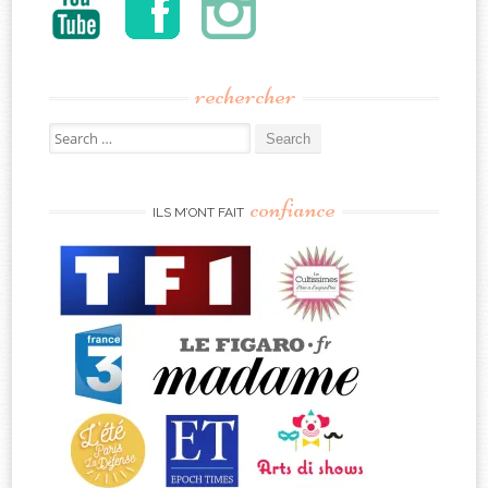
rechercher
Search
for:
confiance
ILS M’ONT FAIT