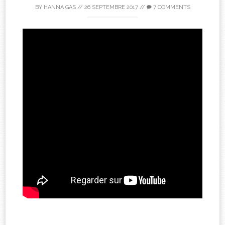
BY
HANNA GAS
//
26 SEPTEMBRE 2017
//
7 COMMENTS