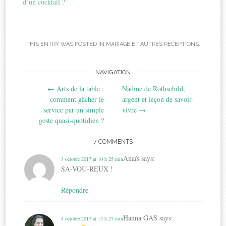
d’un cocktail ?
THIS ENTRY WAS POSTED IN
MARIAGE ET AUTRES RÉCEPTIONS
.
Post
NAVIGATION
←
Arts de la table :
Nadine de Rothschild,
navigation
comment gâcher le
argent et leçon de savoir-
service par un simple
vivre
→
geste quasi-quotidien ?
7 COMMENTS
Anaïs
says:
3 octobre 2017 at 10 h 25 min
SA-VOU-REUX !
Répondre
Hanna GAS
says:
4 octobre 2017 at 15 h 27 min