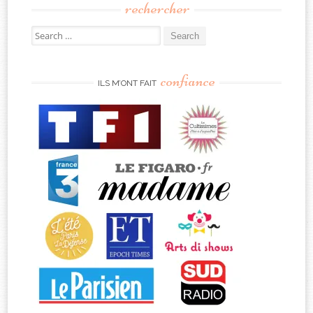
rechercher
Search
for:
confiance
ILS M’ONT FAIT