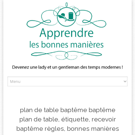
Skip
to
content
plan de table baptême baptême
plan de table, étiquette, recevoir
baptême règles, bonnes manières