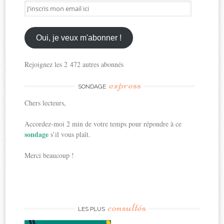
J'inscris
mon
email
ici
Oui, je veux m'abonner !
Rejoignez les 2 472 autres abonnés
express
SONDAGE
Chers lecteurs,
Accordez-moi 2 min de votre temps pour répondre à ce
sondage
s’il vous plaît.
Merci beaucoup !
consultés
LES PLUS