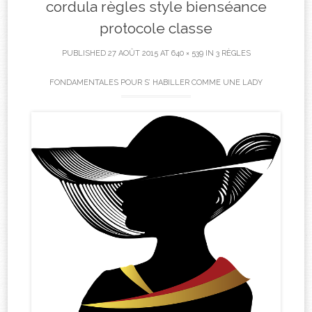
cordula règles style bienséance
protocole classe
PUBLISHED
27 AOÛT 2015
AT
640 × 539
IN
3 RÈGLES
FONDAMENTALES POUR S’ HABILLER COMME UNE LADY