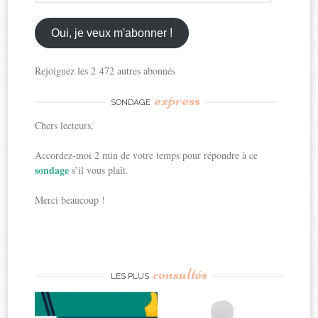
mon
email
ici
Oui, je veux m'abonner !
Rejoignez les 2 472 autres abonnés
express
SONDAGE
Chers lecteurs,
Accordez-moi 2 min de votre temps pour répondre à ce
sondage
s’il vous plaît.
Merci beaucoup !
consultés
LES PLUS