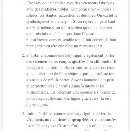
Une lady doit s’habiller avec des vêtements fabriqués
matières nobles
avec des
. Comprenez par « nobles »:
solides, résistantes, naturelles, et durables. On exclut le
synthétique et le « cheap ». Si on repère un petit haut
à 5 €, et même si on sait très bien qu’on ne le portera
que trois fois cet été, et que donc l’équation
plaisir/investissement semble tout à fait correct, il faut
bien garder en tête que c’est un mauvais achat.
S’ habiller comme une lady signifie également porter
vêtements aux coupes ajustées à sa silhouette
des
. Il
ne s’agit ni de faire fabriquer tous ses vêtements chez
sa couturière, ni de faire réajuster par une styliste tout
ses achats de prêt-à-porter. Soyons honnête : qui peut
se permettre cela ? hormis Anna Wintour et les
millionnaires. Un vêtement doit épouser les formes de
notre corps et dessiner des lignes gracieuses (là où il
n’y en a pas).
Enfin, s’habiller comme une lady signifie porter des
vêtements aux couleurs appropriées et coordonnées
.
La célèbre styliste Cristina Cordula qui officie dans