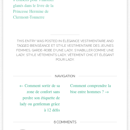
glanés dans le livre de la
Princesse Hermine de
Clermont-Tonnerre
THIS ENTRY WAS POSTED IN
ÉLÉGANCE VESTIMENTAIRE
AND
TAGGED
BIENSÉANCE ET STYLE VESTIMENTAIRE DES JEUNES
FEMMES
,
GARDE-ROBE D'UNE LADY
,
S'HABILLER COMME UNE
LADY
,
STYLE VÊTEMENTS LADY
,
VÊTEMENT CHIC ET ÉLÉGANT
POUR LADY
.
Post
NAVIGATION
←
Comment sortir de sa
Comment comprendre la
navigation
zone de confort sans
bise entre hommes ?
→
perdre son étiquette de
lady ou gentleman grâce
à 12 défis
6 COMMENTS