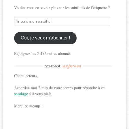
Voulez-vous en savoir plus sur les subtilités de l'étiquette ?
J'inscris
mon
email
ici
Oui, je veux m'abonner !
Rejoignez les 2 472 autres abonnés
express
SONDAGE
Chers lecteurs,
Accordez-moi 2 min de votre temps pour répondre à ce
sondage
s’il vous plaît.
Merci beaucoup !