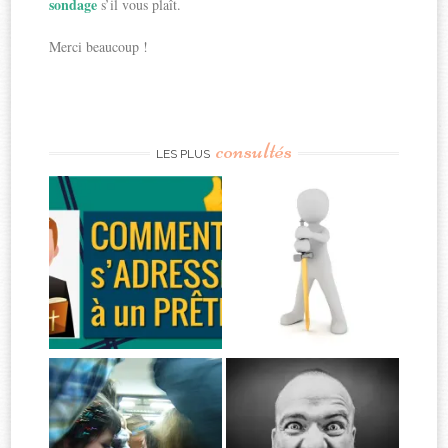
sondage
s’il vous plaît.
Merci beaucoup !
consultés
LES PLUS