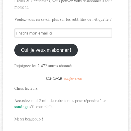
Ladies & Gentlemans, vous pouvez vous désabonner à tout
moment.
Voulez-vous en savoir plus sur les subtilités de l'étiquette ?
J'inscris
mon
email
ici
Oui, je veux m'abonner !
Rejoignez les 2 472 autres abonnés
express
SONDAGE
Chers lecteurs,
Accordez-moi 2 min de votre temps pour répondre à ce
sondage
s’il vous plaît.
Merci beaucoup !