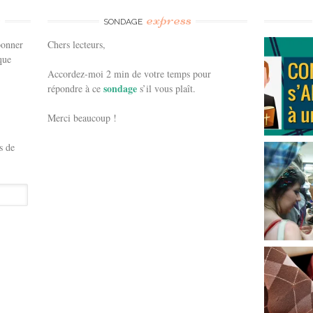
e
express
SONDAGE
bonner
Chers lecteurs,
que
Accordez-moi 2 min de votre temps pour
sondage
répondre à ce
s’il vous plaît.
Merci beaucoup !
s de