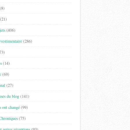
(8)
(21)
jets
(406)
vestimentaire
(286)
73)
es
(14)
e
(69)
onal
(27)
sses du blog
(141)
s ont changé
(99)
 Chroniques
(75)
t autres réceptions
(93)