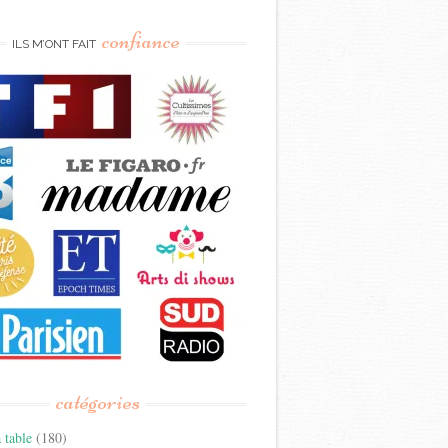
confiance
ILS M’ONT FAIT
catégories
 table
(180)