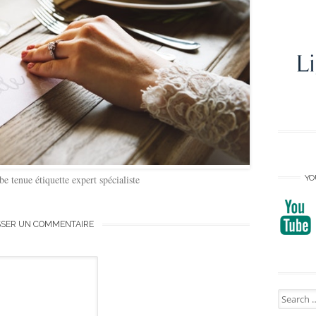
YO
be tenue étiquette expert spécialiste
SSER UN COMMENTAIRE
Search
for: