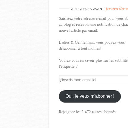
premièr
ARTICLES EN AVANT
Saisissez votre adresse e-mail pour vous a
au blog et recevoir une notification de cha
nouvel article par email.
Ladies & Gentlemans, vous pouvez vous
désabonner à tout moment.
Voulez-vous en savoir plus sur les subtilité
l'étiquette ?
J'inscris
mon
email
ici
Oui, je veux m'abonner !
Rejoignez les 2 472 autres abonnés