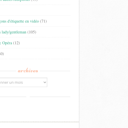
)
eçons d'étiquette en vidéo
(71)
n lady/gentleman
(105)
& Opéra
(12)
0)
archives