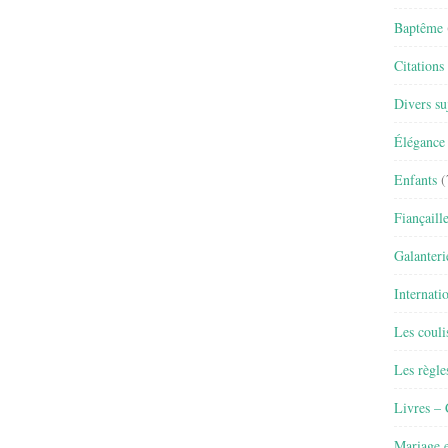
Baptême
Citations
Divers su
Élégance 
Enfants
(
Fiançaill
Galanteri
Internati
Les couli
Les règle
Livres –
Mariage e