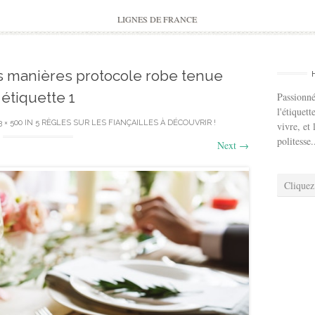
to
content
LIGNES DE FRANCE
es manières protocole robe tenue
étiquette 1
Passionné
l'étiquett
3 × 500
IN
5 RÈGLES SUR LES FIANÇAILLES À DÉCOUVRIR !
vivre, et 
politesse.
Next
→
Cliquez