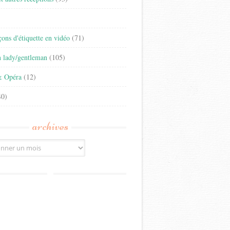
)
eçons d'étiquette en vidéo
(71)
n lady/gentleman
(105)
& Opéra
(12)
0)
archives