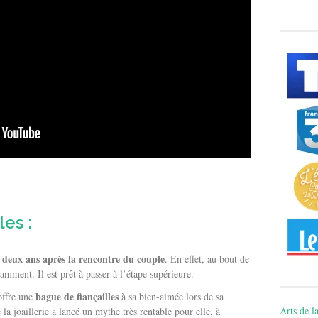
les :
deux ans après la rencontre du couple
u
. En effet, au bout de
samment. Il est prêt à passer à l’étape supérieure.
bague de fiançailles
offre une
à sa bien-aimée lors de sa
Arts de la
a joaillerie a lancé un mythe très rentable pour elle, à