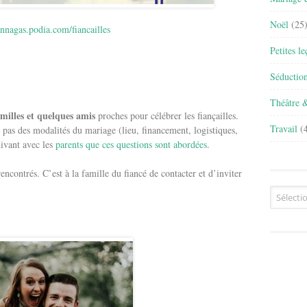
Noël
(25
annagas.podia.com/fiancailles
Petites l
Séductio
Théâtre 
amilles et quelques amis
proches pour célébrer les fiançailles.
Travail
(4
e pas des modalités du mariage (lieu, financement, logistiques,
uivant avec les
parents que ces questions sont abordées
.
rencontrés. C’est à la famille du fiancé de contacter et d’inviter
Archives