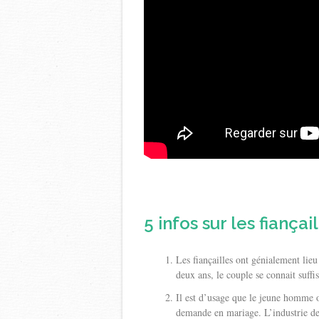
5 infos sur les fiançail
Les fiançailles ont génialement lie
deux ans, le couple se connait suffi
Il est d’usage que le jeune homme 
demande en mariage. L’industrie de l