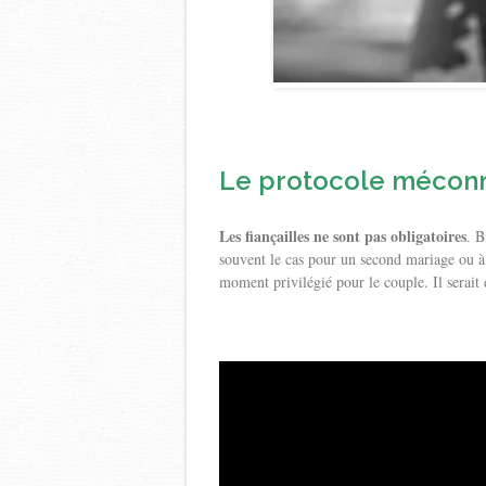
Le protocole méconnu
Les fiançailles ne sont pas obligatoires
. B
souvent le cas pour un second mariage ou à 
moment privilégié pour le couple. Il serait