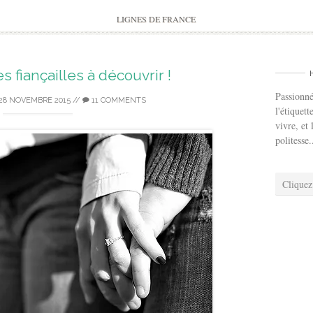
to
content
LIGNES DE FRANCE
s fiançailles à découvrir !
Passionné
28 NOVEMBRE 2015
//
11 COMMENTS
l'étiquett
vivre, et 
politesse.
Cliquez