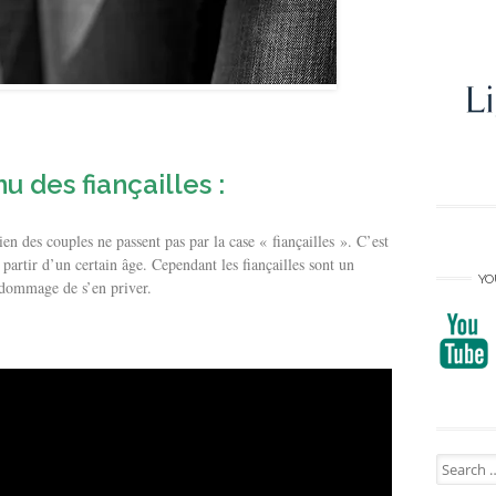
 des fiançailles :
ien des couples ne passent pas par la case « fiançailles ». C’est
partir d’un certain âge. Cependant les fiançailles sont un
YO
 dommage de s’en priver.
Search
for: