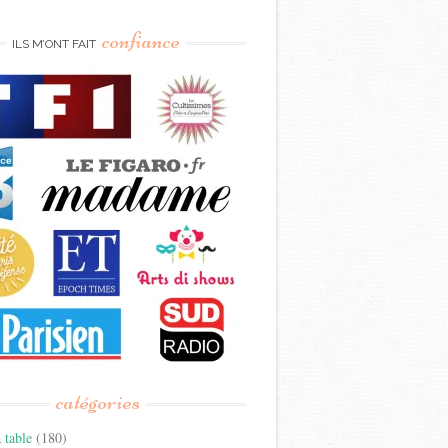
confiance
ILS M’ONT FAIT
catégories
 table
(180)