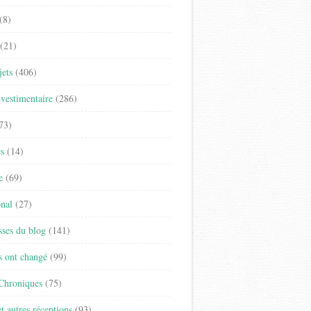
(8)
(21)
jets
(406)
vestimentaire
(286)
73)
es
(14)
e
(69)
onal
(27)
sses du blog
(141)
s ont changé
(99)
 Chroniques
(75)
t autres réceptions
(93)