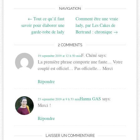
Post
NAVIGATION
←
Tout ce qu’il faut
Comment être une vraie
navigation
savoir pour élaborer une
lady, par Les Cakes de
garde-robe de lady
Bertrand : chronique
→
2 COMMENTS
F. Chéné
says:
19 septembre 2019 at 12 h 50 min
La première phrase comporte une faute… Votre
couplé est officiel… Pas officielle… Merci
Répondre
Hanna GAS
says:
23 septembre 2019 at 9 h 53 min
Merci !
Répondre
LAISSER UN COMMENTAIRE