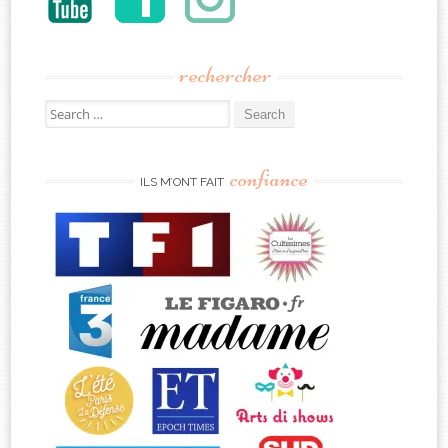
rechercher
Search
for:
confiance
ILS M’ONT FAIT