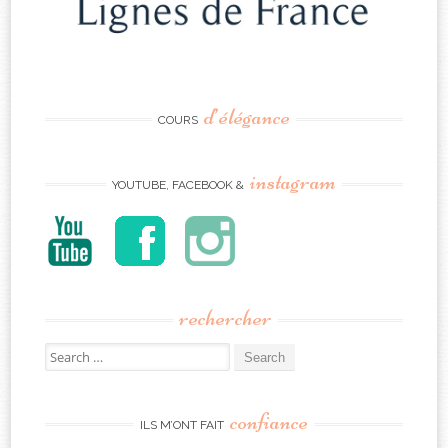
d’élégance
COURS
instagram
YOUTUBE, FACEBOOK &
rechercher
Search
for:
confiance
ILS M’ONT FAIT