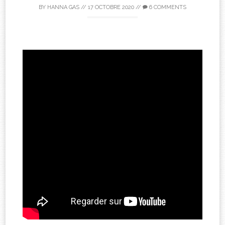
BY
HANNA GAS
//
17 OCTOBRE 2020
//
6 COMMENTS