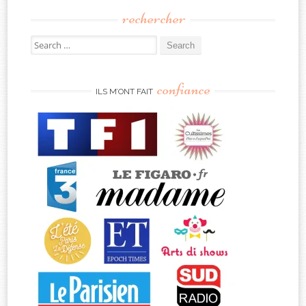
rechercher
Search
for:
confiance
ILS M’ONT FAIT