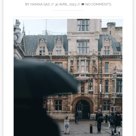
BY
HANNA GAS
//
30 AVRIL 2023
//
NO COMMENTS