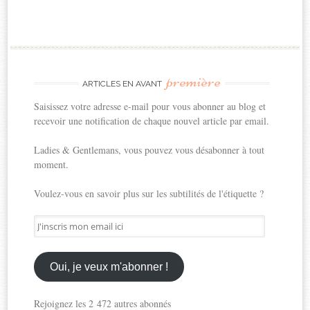
première
ARTICLES EN AVANT
Saisissez votre adresse e-mail pour vous abonner au blog et
recevoir une notification de chaque nouvel article par email.
Ladies & Gentlemans, vous pouvez vous désabonner à tout
moment.
Voulez-vous en savoir plus sur les subtilités de l'étiquette ?
J'inscris
mon
email
ici
Oui, je veux m'abonner !
Rejoignez les 2 472 autres abonnés