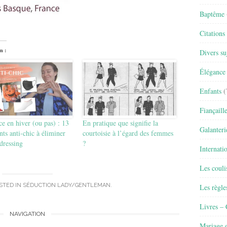
Baptême
Citations
n :
Divers su
Élégance 
Enfants
(
Fiançaill
e en hiver (ou pas) : 13
En pratique que signifie la
Galanteri
ts anti-chic à éliminer
courtoisie à l’égard des femmes
dressing
?
Internati
Les couli
STED IN
SÉDUCTION LADY/GENTLEMAN
.
Les règle
Livres –
NAVIGATION
Mariage e