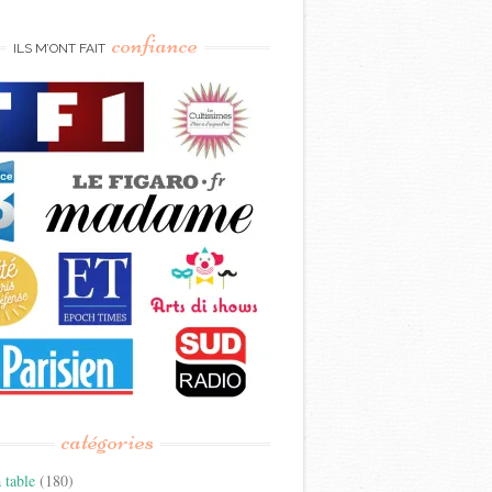
confiance
ILS M’ONT FAIT
catégories
 table
(180)