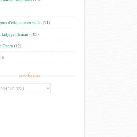
)
eçons d'étiquette en vidéo
(71)
n lady/gentleman
(105)
& Opéra
(12)
0)
archives