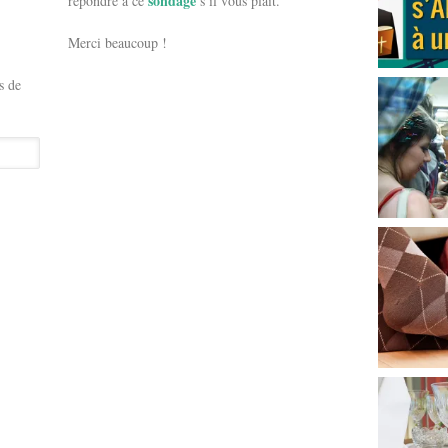
sondage
répondre à ce
s’il vous plaît.
Merci beaucoup !
s de