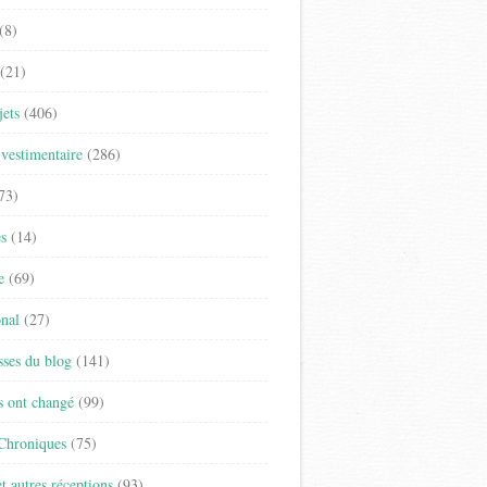
(8)
(21)
jets
(406)
vestimentaire
(286)
73)
es
(14)
e
(69)
onal
(27)
sses du blog
(141)
s ont changé
(99)
 Chroniques
(75)
t autres réceptions
(93)