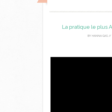
La pratique le plu
BY
HANNA GAS
//