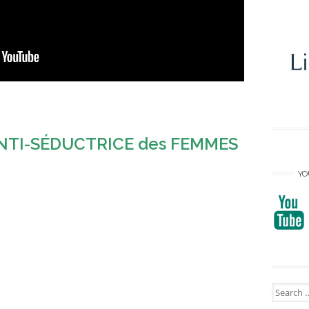
 ANTI-SÉDUCTRICE des FEMMES
YO
Search
for: