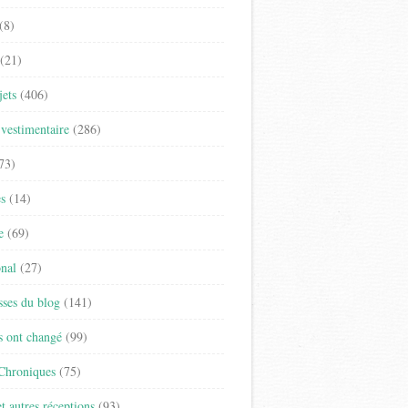
(8)
(21)
jets
(406)
vestimentaire
(286)
73)
es
(14)
e
(69)
onal
(27)
sses du blog
(141)
s ont changé
(99)
 Chroniques
(75)
t autres réceptions
(93)