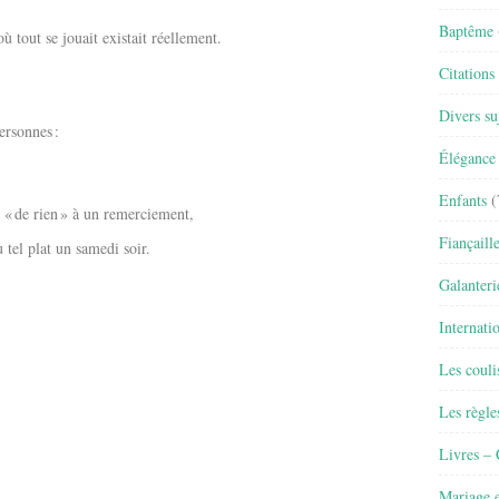
Baptême
 tout se jouait existait réellement.
Citations
Divers su
ersonnes :
Élégance 
Enfants
(
 « de rien » à un remerciement,
Fiançaill
u tel plat un samedi soir.
Galanteri
Internati
Les couli
Les règle
Livres –
Mariage e