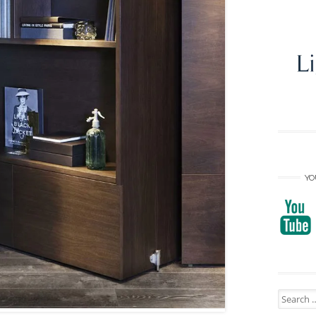
YO
Search
for: