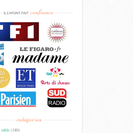
confiance
ILS M’ONT FAIT
catégories
 table
(180)