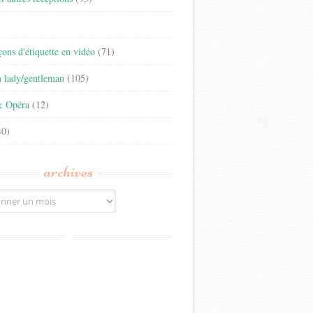
)
eçons d'étiquette en vidéo
(71)
n lady/gentleman
(105)
& Opéra
(12)
0)
archives