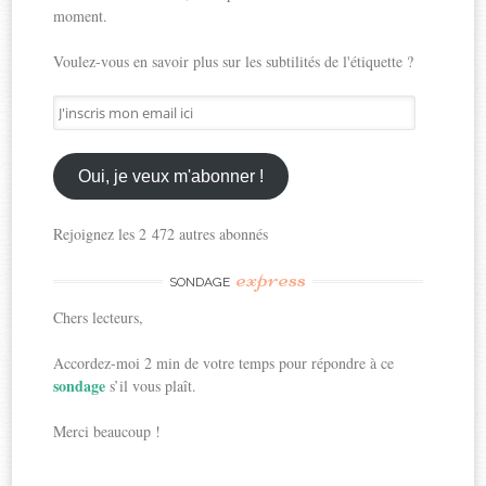
moment.
Voulez-vous en savoir plus sur les subtilités de l'étiquette ?
J'inscris
mon
email
ici
Oui, je veux m'abonner !
Rejoignez les 2 472 autres abonnés
express
SONDAGE
Chers lecteurs,
Accordez-moi 2 min de votre temps pour répondre à ce
sondage
s’il vous plaît.
Merci beaucoup !