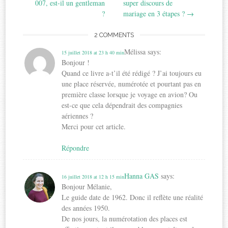
navigation
007, est-il un gentleman
super discours de
?
mariage en 3 étapes ?
→
2 COMMENTS
Mélissa
says:
15 juillet 2018 at 23 h 40 min
Bonjour !
Quand ce livre a-t’il été rédigé ? J’ai toujours eu
une place réservée, numérotée et pourtant pas en
première classe lorsque je voyage en avion? Ou
est-ce que cela dépendrait des compagnies
aériennes ?
Merci pour cet article.
Répondre
Hanna GAS
says:
16 juillet 2018 at 12 h 15 min
Bonjour Mélanie,
Le guide date de 1962. Donc il reflète une réalité
des années 1950.
De nos jours, la numérotation des places est