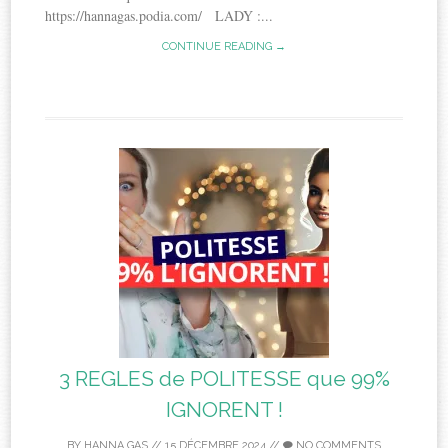
https://hannagas.podia.com/ LADY :...
CONTINUE READING →
3 REGLES de POLITESSE que 99%
IGNORENT !
BY
HANNA GAS
//
15 DÉCEMBRE 2024
//
NO COMMENTS