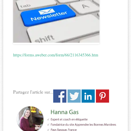
https://forms.aweber.com/form/66/2116345366.htm
Partagez l'article sur...