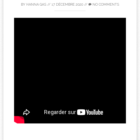
BY
HANNA GAS
//
17 DÉCEMBRE 2020
//
NO COMMENTS