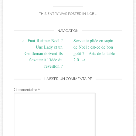
THIS ENTRY WAS POSTED IN
NOËL
.
Post
NAVIGATION
←
Faut-il aimer Noël ?
Serviette pliée en sapin
navigation
Une Lady et un
de Noël : est-ce de bon
Gentleman doivent-ils
goût ? – Arts de la table
s’exciter à l’idée du
2.0.
→
réveillon ?
LAISSER UN COMMENTAIRE
Commentaire
*