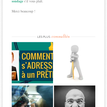
sondage
s’il vous plaît.
Merci beaucoup !
consultés
LES PLUS