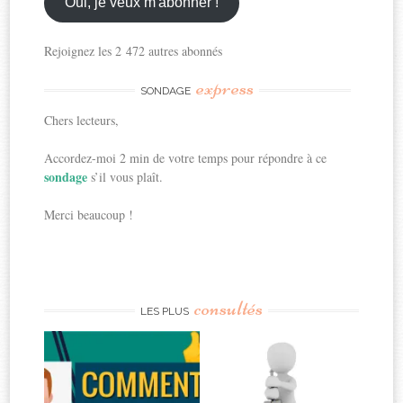
ici
Oui, je veux m'abonner !
Rejoignez les 2 472 autres abonnés
express
SONDAGE
Chers lecteurs,
Accordez-moi 2 min de votre temps pour répondre à ce
sondage
s’il vous plaît.
Merci beaucoup !
consultés
LES PLUS