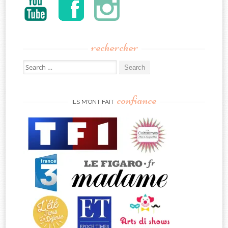
rechercher
Search
for:
confiance
ILS M’ONT FAIT