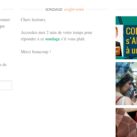
e
express
SONDAGE
bonner
Chers lecteurs,
que
Accordez-moi 2 min de votre temps pour
sondage
répondre à ce
s’il vous plaît.
Merci beaucoup !
s de