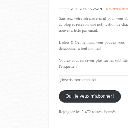
premièr
ARTICLES EN AVANT
Saisissez votre adresse e-mail pour vous a
au blog et recevoir une notification de cha
nouvel article par email.
Ladies & Gentlemans, vous pouvez vous
désabonner à tout moment.
Voulez-vous en savoir plus sur les subtilité
l'étiquette ?
J'inscris
mon
email
ici
Oui, je veux m'abonner !
Rejoignez les 2 472 autres abonnés