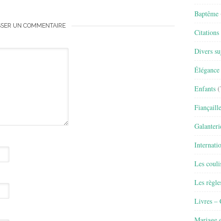
Baptême
SSER UN COMMENTAIRE
Citations
Divers su
Élégance 
Enfants
(
Fiançaill
Galanteri
Internati
Les couli
Les règle
Livres –
Mariage e