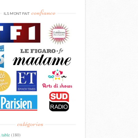
confiance
ILS M’ONT FAIT
catégories
 table
(180)