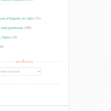
)
eçons d'étiquette en vidéo
(71)
n lady/gentleman
(105)
& Opéra
(12)
0)
archives