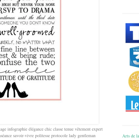
e infographie élégance chic classe tenue vêtement expert
enséance savoir-vivre politesse protocole lady gentleman
Arts de la