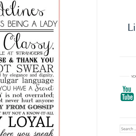
YO
Search
for: