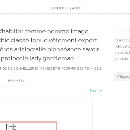
to
content
LIGNES DE FRANCE
s’habiller femme homme image
chic classe tenue vêtement expert
Passionné
l'étiquett
res aristocratie bienséance savoir-
vivre, et 
e protocole lady gentleman
politesse.
RT DE BIEN S’HABILLER EN IMAGES ET INFOGRAPHIES ! (FEMMES &
Cliquez
HOMMES)
Next
→