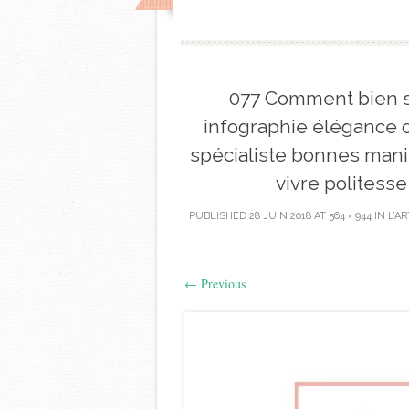
077 Comment bien 
infographie élégance 
spécialiste bonnes maniè
vivre politess
PUBLISHED
28 JUIN 2018
AT
564 × 944
IN
L’A
←
Previous