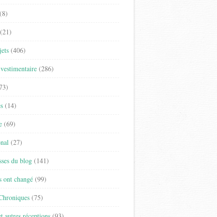
(8)
(21)
jets
(406)
vestimentaire
(286)
73)
es
(14)
e
(69)
onal
(27)
sses du blog
(141)
s ont changé
(99)
 Chroniques
(75)
t autres réceptions
(93)