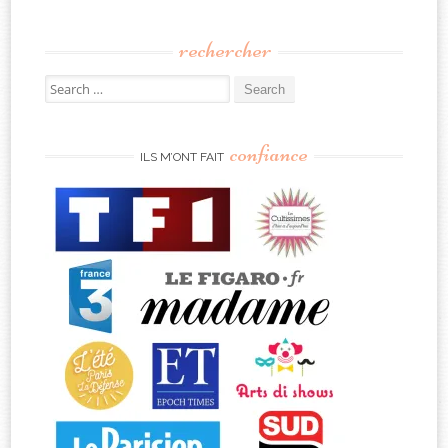
rechercher
Search
for:
confiance
ILS M’ONT FAIT