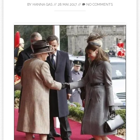
BY
HANNA GAS
//
28 MAI 2017
//
NO COMMENTS