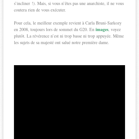
s’incliner !). Mais, si vous n’êtes pas une anarchiste, il ne vous
coutera rien de vous exécuter.
Pour cela, le meilleur exemple revient à Carla Bruni-Sarkozy
images
en 2008, toujours lors de sommet du G20. En
, voyez
plutôt. La révérence n’est ni trop basse ni trop appuyée. Même
les sujets de sa majesté ont salué notre première dame.