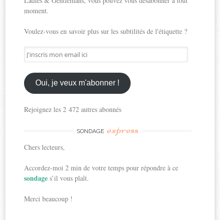
Ladies & Gentlemans, vous pouvez vous désabonner à tout
moment.
Voulez-vous en savoir plus sur les subtilités de l'étiquette ?
J'inscris
mon
email
ici
Oui, je veux m'abonner !
Rejoignez les 2 472 autres abonnés
express
SONDAGE
Chers lecteurs,
Accordez-moi 2 min de votre temps pour répondre à ce
sondage
s’il vous plaît.
Merci beaucoup !