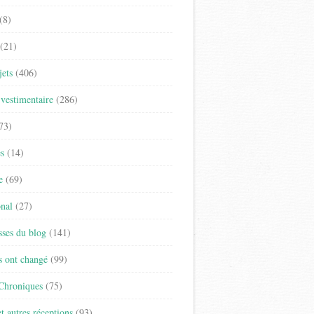
(8)
(21)
jets
(406)
vestimentaire
(286)
73)
es
(14)
e
(69)
onal
(27)
sses du blog
(141)
s ont changé
(99)
 Chroniques
(75)
t autres réceptions
(93)