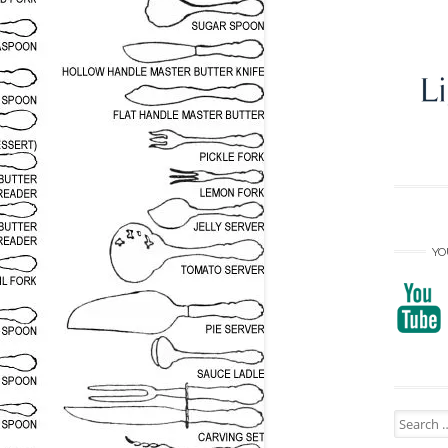
YO
Search
for: