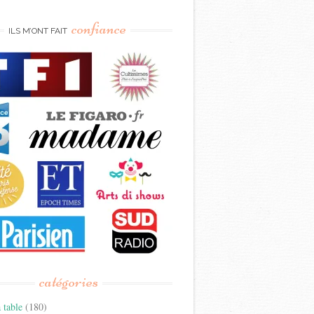
confiance
ILS M’ONT FAIT
catégories
 table
(180)