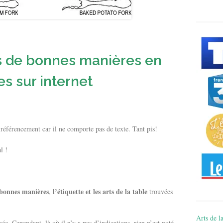
s de bonnes manières en
s sur internet
 référencement car il ne comporte pas de texte. Tant pis!
l !
 bonnes manières
l’étiquette et les arts de la table
,
trouvées
Arts de la
sée. Cependant, là où il n’y a pas d’indications, rien n’est noté.