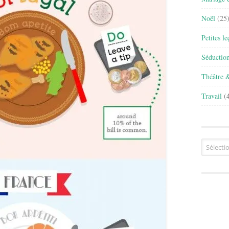
Noël
(25
Petites l
Séductio
Théâtre 
Travail
(4
Archives