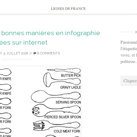
to
content
LIGNES DE FRANCE
e bonnes manières en infographie
ées sur internet
Passionné
l'étiquett
//
5 JUILLET 2018
//
8 COMMENTS
vivre, et 
politesse.
Cliquez