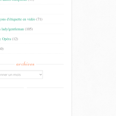
)
eçons d'étiquette en vidéo
(71)
n lady/gentleman
(105)
& Opéra
(12)
0)
archives