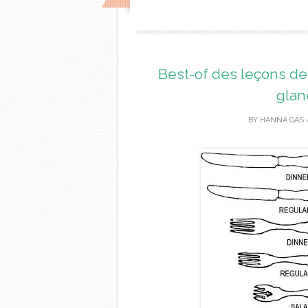
Best-of des leçons d
glan
BY
HANNA GAS