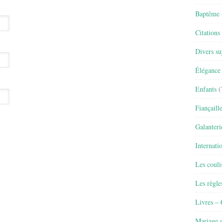
Baptême
Citations
Divers su
Élégance 
Enfants
(
Fiançaill
Galanteri
Internati
Les couli
Les règle
Livres –
Mariage e