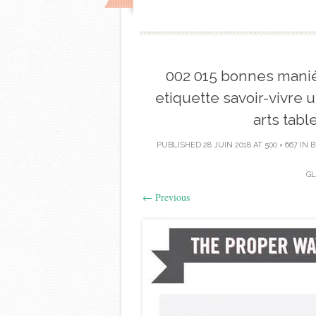
002 015 bonnes maniè
etiquette savoir-vivre 
arts tabl
PUBLISHED
28 JUIN 2018
AT
500 × 667
IN
B
GL
←
Previous