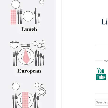
YO
Search
for: