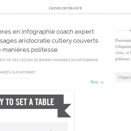
to
content
LIGNES DE FRANCE
res en infographie coach expert
usages aristocratie cutlery couverts
Passionné
l'étiquett
e manières politesse
vivre, et 
politesse.
EST-OF DES LEÇONS DE BONNES MANIÈRES EN INFOGRAPHIE
ANÉES SUR INTERNET
Cliquez
Next
→