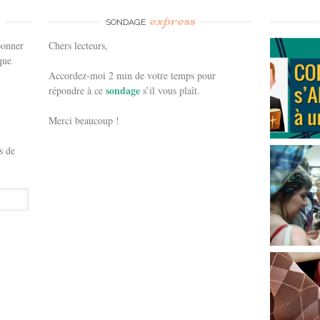
e
express
SONDAGE
bonner
Chers lecteurs,
que
Accordez-moi 2 min de votre temps pour
sondage
répondre à ce
s’il vous plaît.
Merci beaucoup !
s de