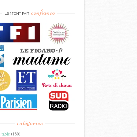
confiance
ILS M’ONT FAIT
catégories
 table
(180)