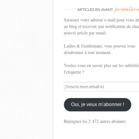
premièr
ARTICLES EN AVANT
Saisissez votre adresse e-mail pour vous a
au blog et recevoir une notification de cha
nouvel article par email.
Ladies & Gentlemans, vous pouvez vous
désabonner à tout moment.
Voulez-vous en savoir plus sur les subtilité
l'étiquette ?
J'inscris
mon
email
ici
Oui, je veux m'abonner !
Rejoignez les 2 472 autres abonnés