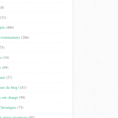
(8)
(21)
jets
(406)
vestimentaire
(286)
73)
es
(14)
e
(69)
onal
(27)
sses du blog
(141)
s ont changé
(99)
 Chroniques
(75)
t autres réceptions
(93)