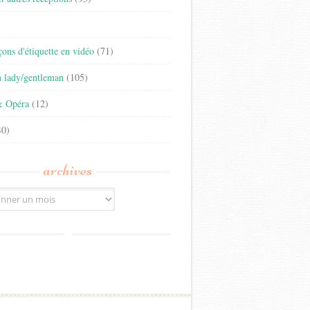
)
eçons d'étiquette en vidéo
(71)
n lady/gentleman
(105)
& Opéra
(12)
0)
archives