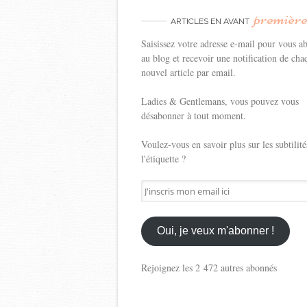
premièr
ARTICLES EN AVANT
Saisissez votre adresse e-mail pour vous a
au blog et recevoir une notification de cha
nouvel article par email.
Ladies & Gentlemans, vous pouvez vous
désabonner à tout moment.
Voulez-vous en savoir plus sur les subtilité
l'étiquette ?
J'inscris
mon
email
ici
Oui, je veux m'abonner !
Rejoignez les 2 472 autres abonnés