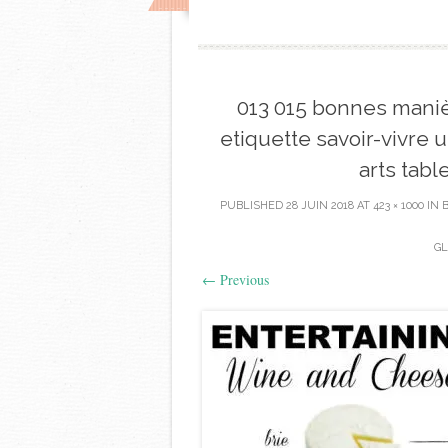
013 015 bonnes maniè
etiquette savoir-vivre 
arts tabl
PUBLISHED
28 JUIN 2018
AT
423 × 1000
IN
GL
←
Previous