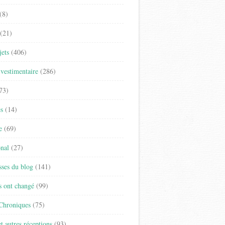
(8)
(21)
jets
(406)
vestimentaire
(286)
73)
es
(14)
e
(69)
onal
(27)
sses du blog
(141)
s ont changé
(99)
 Chroniques
(75)
t autres réceptions
(93)