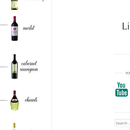
YO
Search
for: