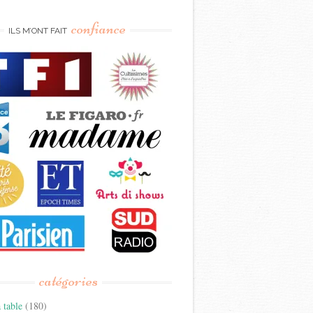
confiance
ILS M’ONT FAIT
catégories
 table
(180)