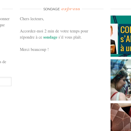
e
express
SONDAGE
bonner
Chers lecteurs,
que
Accordez-moi 2 min de votre temps pour
sondage
répondre à ce
s’il vous plaît.
Merci beaucoup !
s de