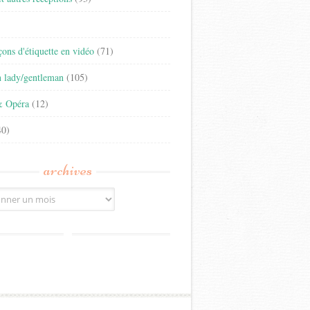
)
eçons d'étiquette en vidéo
(71)
n lady/gentleman
(105)
& Opéra
(12)
0)
archives