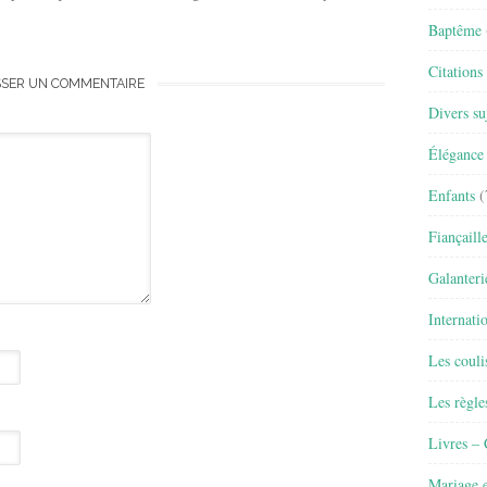
Baptême
Citations
SSER UN COMMENTAIRE
Divers su
Élégance 
Enfants
(
Fiançaill
Galanteri
Internati
Les couli
Les règle
Livres –
Mariage e