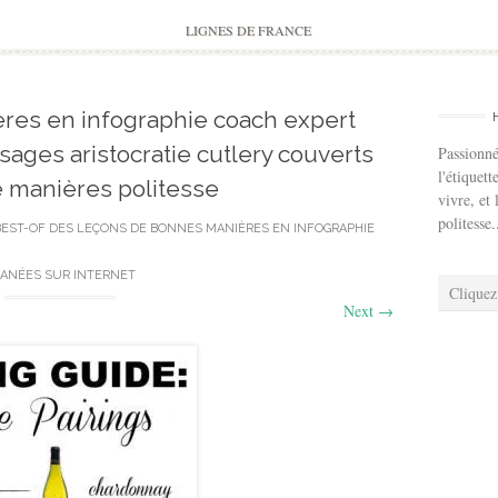
to
content
LIGNES DE FRANCE
res en infographie coach expert
usages aristocratie cutlery couverts
Passionné
l'étiquett
e manières politesse
vivre, et 
politesse.
BEST-OF DES LEÇONS DE BONNES MANIÈRES EN INFOGRAPHIE
ANÉES SUR INTERNET
Cliquez
Next
→