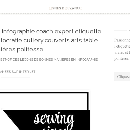
to
content
LIGNES DE FRANCE
infographie coach expert etiquette
tocratie cutlery couverts arts table
Passionné
l'étiquett
ières politesse
vivre, et 
politesse.
BEST-OF DES LEÇONS DE BONNES MANIÈRES EN INFOGRAPHIE
ANÉES SUR INTERNET
Cliquez