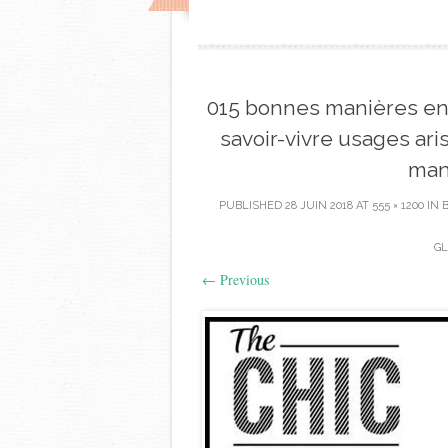
015 bonnes manières en 
savoir-vivre usages aris
man
PUBLISHED
28 JUIN 2018
AT
555 × 1200
IN
GL
←
Previous