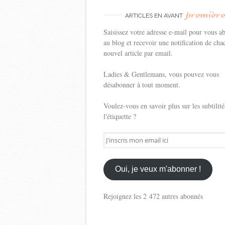
premièr
ARTICLES EN AVANT
Saisissez votre adresse e-mail pour vous a
au blog et recevoir une notification de cha
nouvel article par email.
Ladies & Gentlemans, vous pouvez vous
désabonner à tout moment.
Voulez-vous en savoir plus sur les subtilité
l'étiquette ?
J'inscris
mon
email
ici
Oui, je veux m'abonner !
Rejoignez les 2 472 autres abonnés