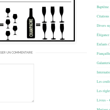
Baptême
Citations
Divers su
Élégance 
Enfants
(
SSER UN COMMENTAIRE
Fiançaill
Galanteri
Internati
Les couli
Les règle
Livres –
Mariage e