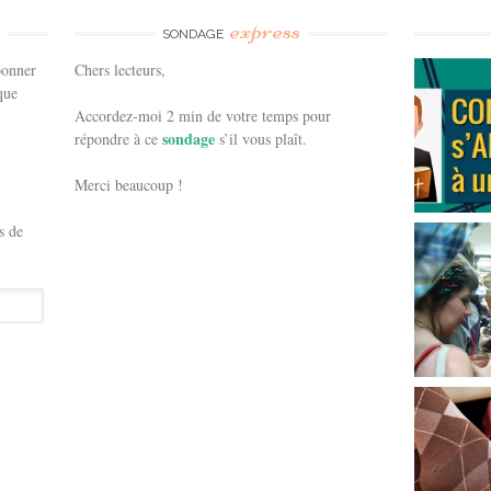
e
express
SONDAGE
bonner
Chers lecteurs,
que
Accordez-moi 2 min de votre temps pour
sondage
répondre à ce
s’il vous plaît.
Merci beaucoup !
s de