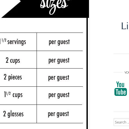
YO
Search
for: