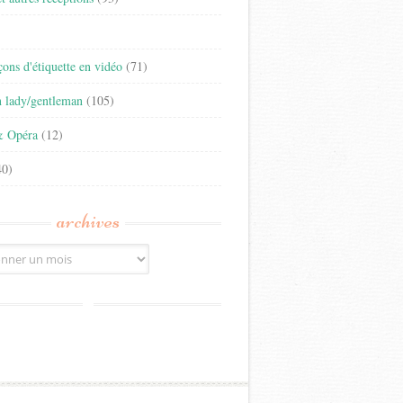
)
eçons d'étiquette en vidéo
(71)
n lady/gentleman
(105)
& Opéra
(12)
0)
archives