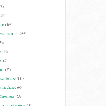
(8)
(21)
jets
(406)
vestimentaire
(286)
73)
es
(14)
e
(69)
onal
(27)
sses du blog
(141)
s ont changé
(99)
 Chroniques
(75)
t autres réceptions
(93)