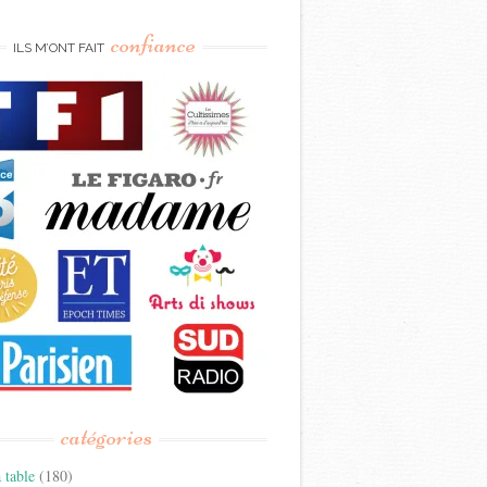
confiance
ILS M’ONT FAIT
catégories
 table
(180)