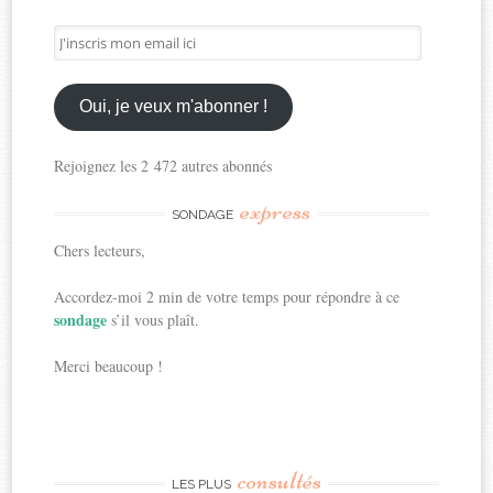
J'inscris
mon
email
ici
Oui, je veux m'abonner !
Rejoignez les 2 472 autres abonnés
express
SONDAGE
Chers lecteurs,
Accordez-moi 2 min de votre temps pour répondre à ce
sondage
s’il vous plaît.
Merci beaucoup !
consultés
LES PLUS