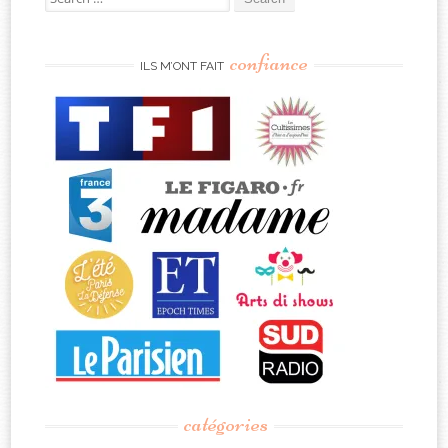
for:
confiance
ILS M’ONT FAIT
catégories