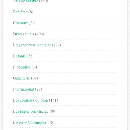
Arts de la table
(180)
Baptême
(8)
Citations
(21)
Divers sujets
(406)
Élégance vestimentaire
(286)
Enfants
(73)
Fiançailles
(14)
Galanterie
(69)
International
(27)
Les coulisses du blog
(141)
Les règles ont changé
(99)
Livres – Chroniques
(75)