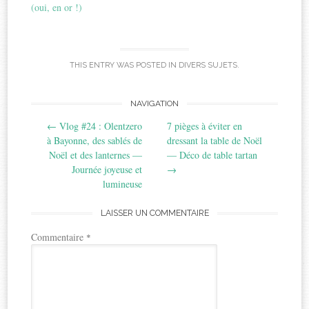
(oui, en or !)
THIS ENTRY WAS POSTED IN
DIVERS SUJETS
.
Post
NAVIGATION
←
Vlog #24 : Olentzero
7 pièges à éviter en
navigation
à Bayonne, des sablés de
dressant la table de Noël
Noël et des lanternes —
— Déco de table tartan
Journée joyeuse et
→
lumineuse
LAISSER UN COMMENTAIRE
Commentaire
*