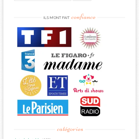
for:
confiance
ILS M’ONT FAIT
catégories