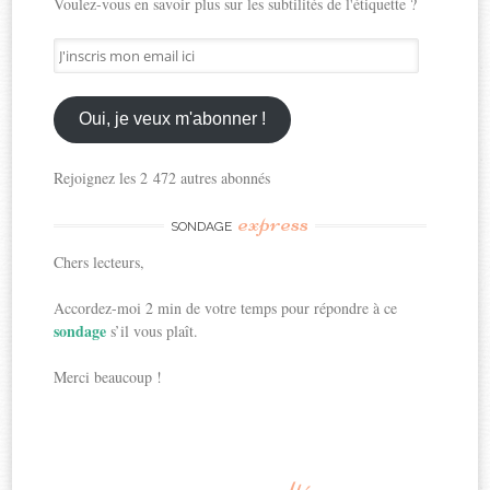
Voulez-vous en savoir plus sur les subtilités de l'étiquette ?
J'inscris
mon
email
ici
Oui, je veux m'abonner !
Rejoignez les 2 472 autres abonnés
express
SONDAGE
Chers lecteurs,
Accordez-moi 2 min de votre temps pour répondre à ce
sondage
s’il vous plaît.
Merci beaucoup !