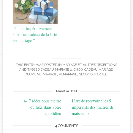
Faut-il impérativement
offrir un cadeau de la liste
de mariage ?
THIS ENTRY WAS POSTED IN
MARIAGE ET AUTRES RÉCEPTIONS
AND TAGGED
CADEAU MARIAGE 2
,
CHOIX CADEAU MARIAGE
,
DEUXIÈME MARIAGE
,
REMARIAGE
,
SECOND MARIAGE
.
Post
NAVIGATION
←
7 idées pour mettre
L’art de recevoir : les 5
navigation
du luxe dans votre
impératifs des maîtres de
quotidien
maison
→
4 COMMENTS