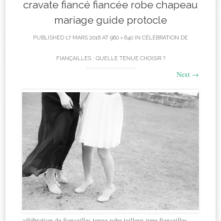
cravate fiancé fiancée robe chapeau
mariage guide protocle
PUBLISHED
17 MARS 2016
AT
960 × 640
IN
CÉLÉBRATION DE
FIANÇAILLES : QUELLE TENUE CHOISIR ?
Next
→
célébration de fiançailles tenue robe tailleur jupe fiançailles