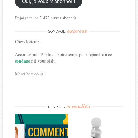
ici
Oui, je veux m'abonner !
Rejoignez les 2 472 autres abonnés
express
SONDAGE
Chers lecteurs,
Accordez-moi 2 min de votre temps pour répondre à ce
sondage
s’il vous plaît.
Merci beaucoup !
consultés
LES PLUS