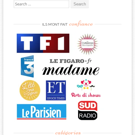
Search
for:
confiance
ILS M’ONT FAIT
catégories