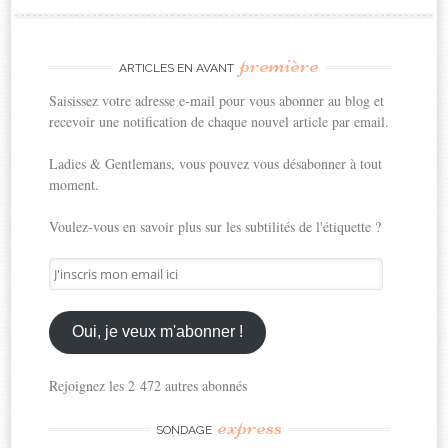
première
ARTICLES EN AVANT
Saisissez votre adresse e-mail pour vous abonner au blog et
recevoir une notification de chaque nouvel article par email.
Ladies & Gentlemans, vous pouvez vous désabonner à tout
moment.
Voulez-vous en savoir plus sur les subtilités de l'étiquette ?
J'inscris
mon
email
ici
Oui, je veux m'abonner !
Rejoignez les 2 472 autres abonnés
express
SONDAGE