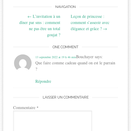
Post
NAVIGATION
←
L’invitation à un
Leçon de princesse :
navigation
dîner par sms : comment
comment s’asseoir avec
ne pas être un total
élégance et grâce ?
→
goujat ?
ONE COMMENT
Bouchayer
says:
13 septembre 2022 at 19 h 46 min
Que faire comme cadeau quand on est le parrain
?
Répondre
LAISSER UN COMMENTAIRE
Commentaire
*