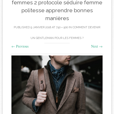
femmes 2 protocole séduire femme
politesse apprendre bonnes
manières
PUBLISHED
9 JANVIER 2018
AT
750 × 500
IN
COMMENT DEVENIR
UN GENTLEMAN POUR LES FEMMES ?
←
Previous
Next
→