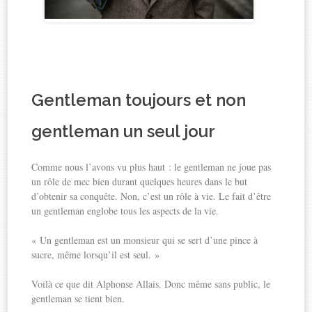
Gentleman toujours et non
gentleman un seul jour
Comme nous l’avons vu plus haut : le gentleman ne joue pas
un rôle de mec bien durant quelques heures dans le but
d’obtenir sa conquête. Non, c’est un rôle à vie. Le fait d’être
un gentleman englobe tous les aspects de la vie.
« Un gentleman est un monsieur qui se sert d’une pince à
sucre, même lorsqu’il est seul. »
Voilà ce que dit Alphonse Allais. Donc même sans public, le
gentleman se tient bien.