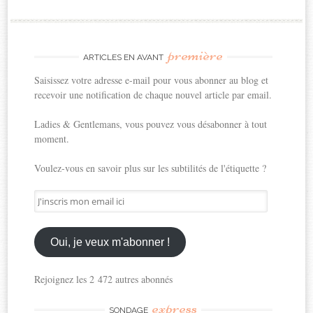
première
ARTICLES EN AVANT
Saisissez votre adresse e-mail pour vous abonner au blog et
recevoir une notification de chaque nouvel article par email.
Ladies & Gentlemans, vous pouvez vous désabonner à tout
moment.
Voulez-vous en savoir plus sur les subtilités de l'étiquette ?
J'inscris
mon
email
ici
Oui, je veux m'abonner !
Rejoignez les 2 472 autres abonnés
express
SONDAGE