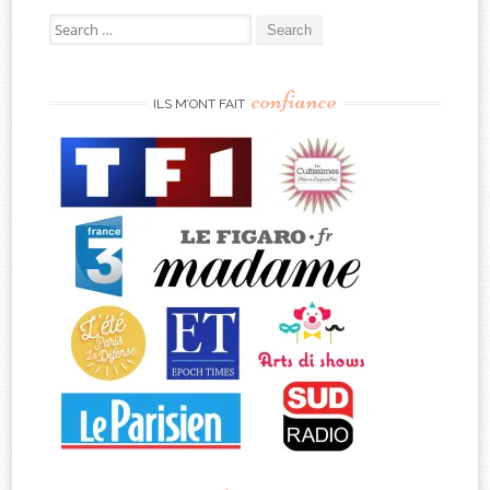
Search
for:
confiance
ILS M’ONT FAIT