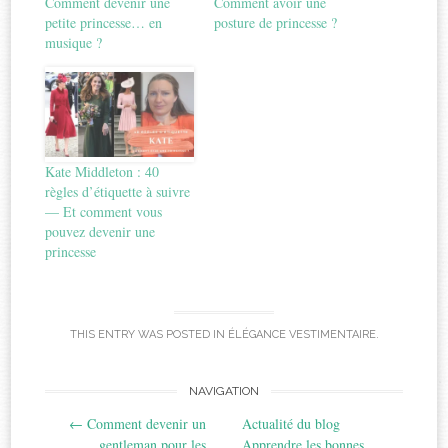
Comment devenir une
Comment avoir une
petite princesse… en
posture de princesse ?
musique ?
Kate Middleton : 40
règles d’étiquette à suivre
— Et comment vous
pouvez devenir une
princesse
THIS ENTRY WAS POSTED IN
ÉLÉGANCE VESTIMENTAIRE
.
Post
NAVIGATION
←
Comment devenir un
Actualité du blog
navigation
gentleman pour les
Apprendre les bonnes