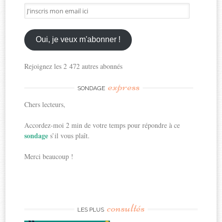
J'inscris
mon
email
ici
Oui, je veux m'abonner !
Rejoignez les 2 472 autres abonnés
express
SONDAGE
Chers lecteurs,
Accordez-moi 2 min de votre temps pour répondre à ce
sondage
s’il vous plaît.
Merci beaucoup !
consultés
LES PLUS